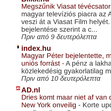
Megszűnik Viasat tévécsato
magyar televíziós piacra az
veszi át a Viasat Film helyé
bejelentése szerint a c...
Πριν από 9 δευτερόλεπτα
index.hu
Magyar Péter bejelentette, mir
uniós forrást
-
A pénz a lakh
közlekedésig gyakorlatilag m
Πριν από 10 δευτερόλεπτα
AD.nl
Dries komt maar niet af va
New York onveilig
-
Korte up