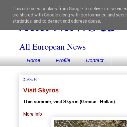
This site uses cookies from Google to deliver its services
are shared with Google along with performance and securi
ALL NEWS eu
statistics, and to detect and address abuse.
All European News
Home
Profile
Contact
21/06/16
Visit Skyros
This summer, visit Skyros (Greece - Hellas).
More info