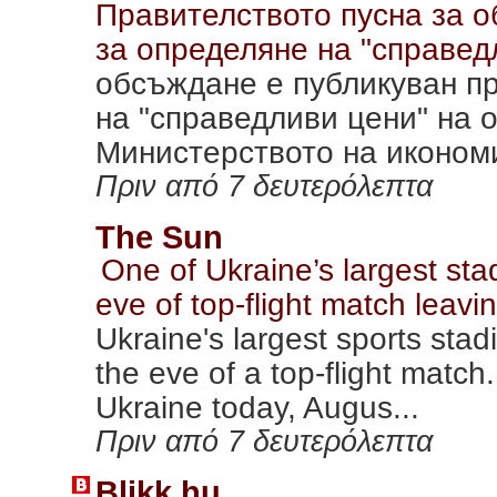
Правителството пусна за 
за определяне на "справе
обсъждане е публикуван пр
на "справедливи цени" на 
Министерството на икономик
Πριν από 7 δευτερόλεπτα
The Sun
One of Ukraine’s largest sta
eve of top-flight match leavi
Ukraine's largest sports sta
the eve of a top-flight match
Ukraine today, Augus...
Πριν από 7 δευτερόλεπτα
Blikk.hu