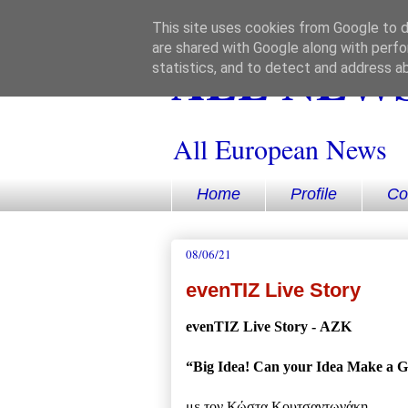
This site uses cookies from Google to de
are shared with Google along with perfo
ALL NEWS
statistics, and to detect and address a
All European News
Home
Profile
Co
08/06/21
evenTIZ Live Story
evenTIZ Live Story - ΑΖΚ
“Big Idea! Can your Idea Make a G
με τον Κώστα Κουτσαντωνάκη