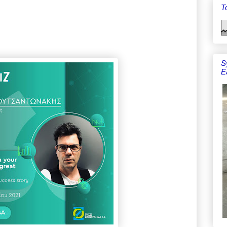
To
S
E