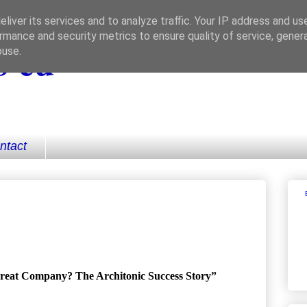
liver its services and to analyze traffic. Your IP address and us
rmance and security metrics to ensure quality of service, gene
 eu
buse.
ntact
reat Company? The Architonic Success Story”