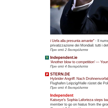
i Uefa alla presunta amante”
-
Il num
privatizzazione dei Mondiali: tutti i det
Πριν από 2 δευτερόλεπτα
Independent.ie
‘Another blow to competition’ — Young
Πριν από 4 δευτερόλεπτα
STERN.DE
Hybrider Angriff: Nach Drohnenvorf
Flughafen Leipzig/Halle rüstet die P
Πριν από 4 δευτερόλεπτα
Independent
Katseye’s Sophia Laforteza steps ba
member to go on hiatus from the grou