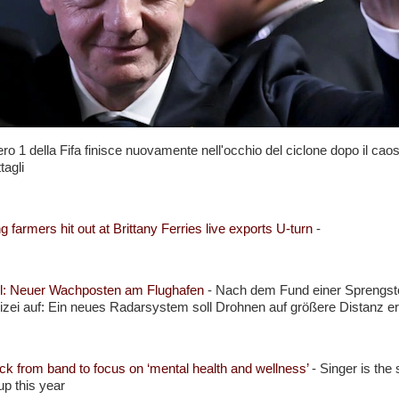
ero 1 della Fifa finisce nuovamente nell'occhio del ciclone dopo il cao
tagli
 farmers hit out at Brittany Ferries live exports U-turn
-
all: Neuer Wachposten am Flughafen
-
Nach dem Fund einer Sprengst
olizei auf: Ein neues Radarsystem soll Drohnen auf größere Distanz e
ck from band to focus on ‘mental health and wellness’
-
Singer is the
p this year