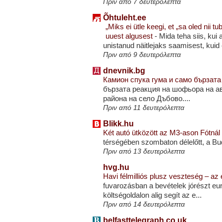
Πριν από 7 δευτερόλεπτα
Õhtuleht.ee
„Miks ei ütle keegi, et „sa oled nii
uuest algusest
-
Mida teha siis, kui
unistanud näitlejaks saamisest, kuid 
Πριν από 9 δευτερόλεπτα
dnevnik.bg
Камион спука гума и само бързат
бързата реакция на шофьора на а
района на село Дъбово....
Πριν από 11 δευτερόλεπτα
Blikk.hu
Két autó ütközött az M3-ason Fótnál
térségében szombaton délelőtt, a Bud
Πριν από 13 δευτερόλεπτα
hvg.hu
Havi félmilliós plusz veszteség – az 
fuvarozásban a bevételek jórészt eu
költségoldalon alig segít az e...
Πριν από 14 δευτερόλεπτα
belfasttelegraph.co.uk