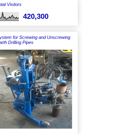
tal Visitors
420,300
ystem for Screwing and Unscrewing
arth Drilling Pipes