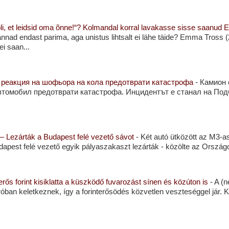
 tubli, et leidsid oma õnne!“? Kolmandal korral lavakasse sisse saanu
 annad endast parima, aga unistus lihtsalt ei lähe täide? Emma Tross (
ei saan...
а реакция на шофьора на кола предотврати катастрофа
-
Камион 
втомобил предотврати катастрофа. Инцидентът е станал на Под
 – Lezárták a Budapest felé vezető sávot
-
Két autó ütközött az M3-a
apest felé vezető egyik pályaszakaszt lezárták - közölte az Országo
erős forint kisiklatta a küszködő fuvarozást sínen és közúton is
-
A (n
róban keletkeznek, így a forinterősödés közvetlen veszteséggel jár. 