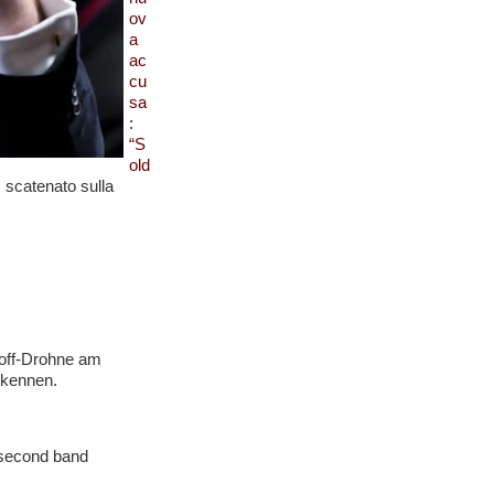
ov
a
ac
cu
sa
:
“S
old
s scatenato sulla
off-Drohne am
rkennen.
 second band