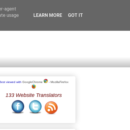
er-agent
rate usage
LEARN MORE
GOT IT
Best viewed with
GoogleChrome
-
MozillaFirefox
133 Website Translators