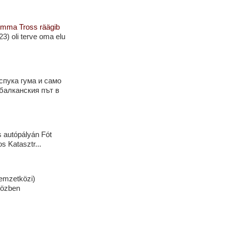
d Emma Tross räägib
23) oli terve oma elu
спука гума и само
балканския път в
s autópályán Fót
s Katasztr...
emzetközi)
Közben