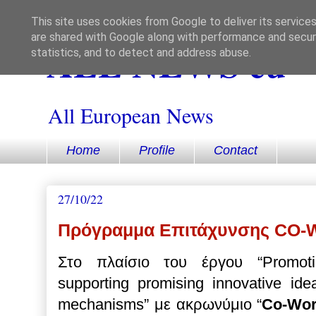
This site uses cookies from Google to deliver its services
are shared with Google along with performance and securi
ALL NEWS eu
statistics, and to detect and address abuse.
All European News
Home
Profile
Contact
27/10/22
Πρόγραμμα Επιτάχυνσης CO-
Στο πλαίσιο του έργου “Promoti
supporting promising innovative ide
mechanisms” με ακρωνύμιο “
Co-Wor