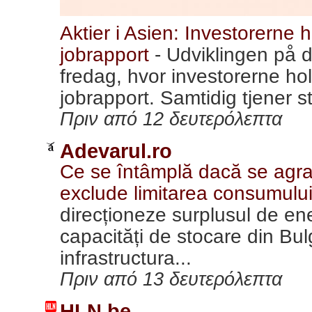
Aktier i Asien: Investorerne 
jobrapport
-
Udviklingen på d
fredag, hvor investorerne ho
jobrapport. Samtidig tjener s
Πριν από 12 δευτερόλεπτα
Adevarul.ro
Ce se întâmplă dacă se agra
exclude limitarea consumului
direcționeze surplusul de ene
capacități de stocare din Bulg
infrastructura...
Πριν από 13 δευτερόλεπτα
HLN.be