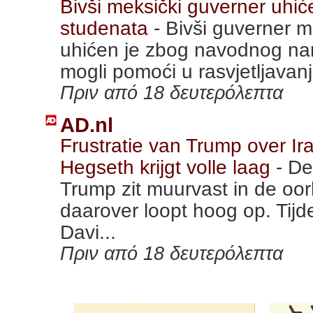
Bivši meksički guverner uhi
studenata
-
Bivši guverner 
uhićen je zbog navodnog nar
mogli pomoći u rasvjetljavanj
Πριν από 18 δευτερόλεπτα
AD.nl
Frustratie van Trump over Ir
Hegseth krijgt volle laag
-
De
Trump zit muurvast in de oorl
daarover loopt hoog op. Tij
Davi...
Πριν από 18 δευτερόλεπτα