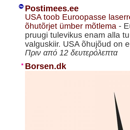
Postimees.ee
USA toob Euroopasse laserre
õhutõrjet ümber mõtlema
-
E
pruugi tulevikus enam alla t
valguskiir. USA õhujõud on es
Πριν από 12 δευτερόλεπτα
Borsen.dk