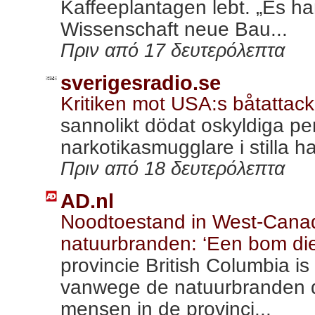
Kaffeeplantagen lebt. „Es ha
Wissenschaft neue Bau...
Πριν από 17 δευτερόλεπτα
sverigesradio.se
Kritiken mot USA:s båtattack
sannolikt dödat oskyldiga pe
narkotikasmugglare i stilla ha
Πριν από 18 δευτερόλεπτα
AD.nl
Noodtoestand in West-Cana
natuurbranden: ‘Een bom die
provincie British Columbia i
vanwege de natuurbranden 
mensen in de provinci...